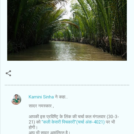
Kamini Sinha
ने कहा…
टि
सादर नमस्कार ,
प्प
णि
आपकी इस प्रविष्टि् के लिंक की चर्चा कल मंगलवार (30-3-
21) को
"कली केसरी पिचकारी"(चर्चा अंक-4021)
पर भी
याँ
होगी।
आप भी सादर आमंत्रित है।